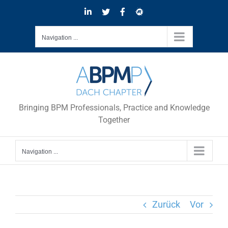
Skip
LinkedIn
Twitter
Facebook
Meetup
to
content
Navigation ...
Bringing BPM Professionals, Practice and Knowledge
Together
Navigation ...
Zurück
Vor