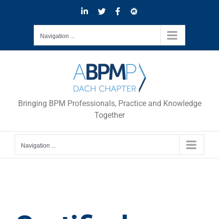
Skip
LinkedIn
Twitter
Facebook
Meetup
to
content
Navigation ...
Bringing BPM Professionals, Practice and Knowledge
Together
Navigation ...