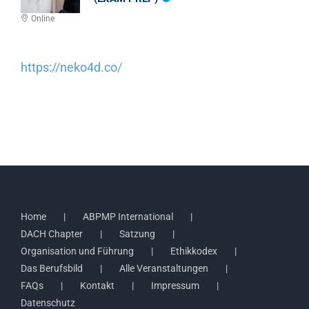
Online
https://neko4d.co/
Home
ABPMP International
DACH Chapter
Satzung
Organisation und Führung
Ethikkodex
Das Berufsbild
Alle Veranstaltungen
FAQs
Kontakt
Impressum
Datenschutz