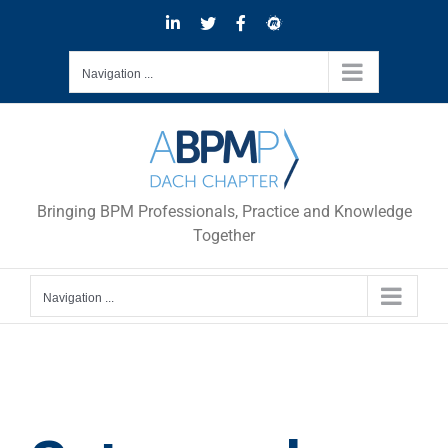
Skip
LinkedIn
Twitter
Facebook
Meetup
to
content
Navigation ...
Bringing BPM Professionals, Practice and Knowledge
Together
Navigation ...