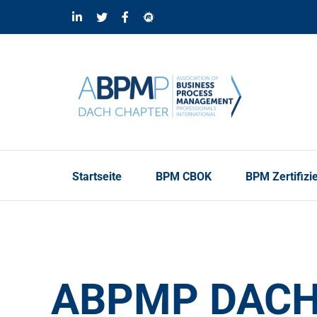
Skip
LinkedIn
Twitter
Facebook
Meetup
to
content
Startseite
BPM CBOK
BPM Zertifizi
ABPMP DACH 