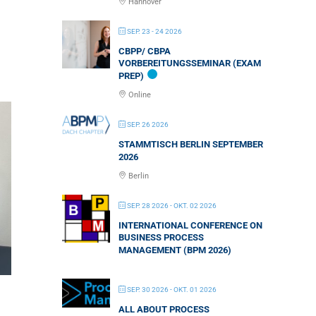
Hannover
SEP. 23 - 24 2026
CBPP/ CBPA
VORBEREITUNGSSEMINAR (EXAM
PREP)
Online
SEP. 26 2026
STAMMTISCH BERLIN SEPTEMBER
2026
Berlin
SEP. 28 2026
- OKT. 02 2026
INTERNATIONAL CONFERENCE ON
BUSINESS PROCESS
MANAGEMENT (BPM 2026)
SEP. 30 2026
- OKT. 01 2026
ALL ABOUT PROCESS