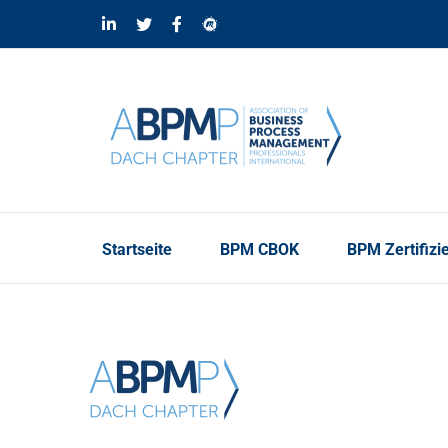
Skip
LinkedIn
Twitter
Facebook
Meetup
to
content
Startseite
BPM CBOK
BPM Zertifizi