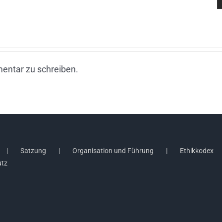
entar zu schreiben.
Satzung
Organisation und Führung
Ethikkodex
utz