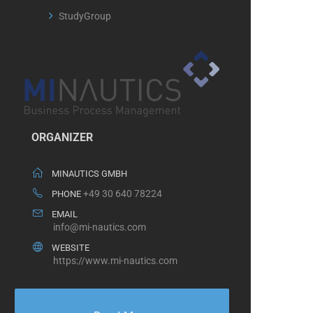
StudyGroup
ORGANIZER
MINAUTICS GMBH
+49 30 640 78224
PHONE
EMAIL
info@mi-nautics.com
WEBSITE
https://www.mi-nautics.com