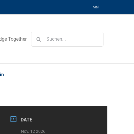
Mail
Suche
dge Together
nach:
in
DATE
Nov. 12 2026