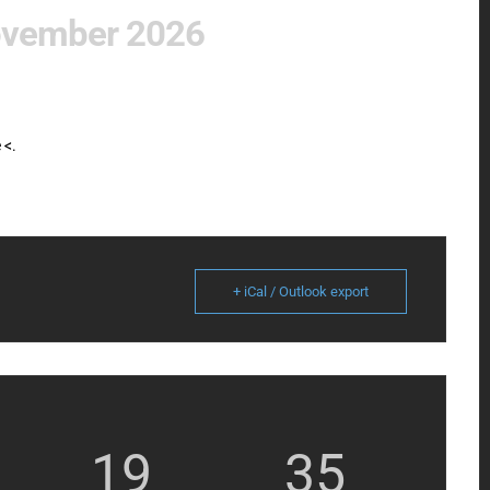
ovember 2026
 <
.
+ iCal / Outlook export
19
35