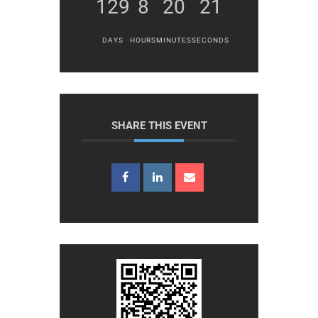
129
8
20
20
DAYS
HOURS
MINUTES
SECONDS
SHARE THIS EVENT