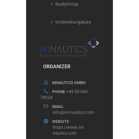
StudyGroup
Vorbereitungskurs
ORGANIZER
MINAUTICS GMBH
+49 30 640
PHONE
78224
EMAIL
info@mi-nautics.com
WEBSITE
https://www.mi-
nautics.com