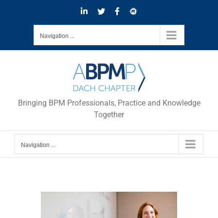
Skip
LinkedIn
Twitter
Facebook
Meetup
to
content
Navigation ...
Bringing BPM Professionals, Practice and Knowledge
Together
Navigation ...