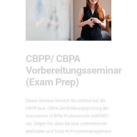
CBPP/ CBPA
Vorbereitungsseminar
(Exam Prep)
Dieses Seminar bereitet Sie optimal auf die
CBPP bzw. CBPA-Zertifizierungsprüfung der
Association of BPM Professionals (ABPMP)
vor. Zeigen Sie, dass Sie über weitreichende
Methoden und Tools im Prozessmanagement