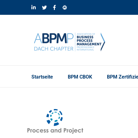
Skip
LinkedIn
Twitter
Facebook
Meetup
to
content
Startseite
BPM CBOK
BPM Zertifizi