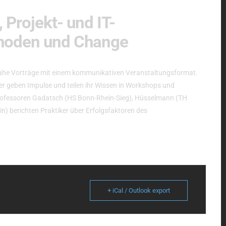
 Projekt- und IT-
hoden und Change
nahe Vorträge mit einem kommunikativen Veranstaltungsformat.
er geben Impulse und teilen ihr Wissen in Workshops und
 Professoren Gadatsch (HS Bonn-Rhein-Sieg), Hüsselmann (TH
n) berichten Praktiker über Erfolgsfaktoren des
+ iCal / Outlook export