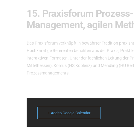
15. Praxisforum Prozess-,
Management, agilen Met
Das
Praxisforum
verknüpft in bewährter Tradition praxis
Hochkarätige Referenten berichten aus der Praxis; Praktik
interaktiven Formaten. Unter der fachlichen Leitung der
Mittelhessen), Komus (HS Koblenz) und Mendling (HU Berli
Prozessmanagements.
+ Add to Google Calendar