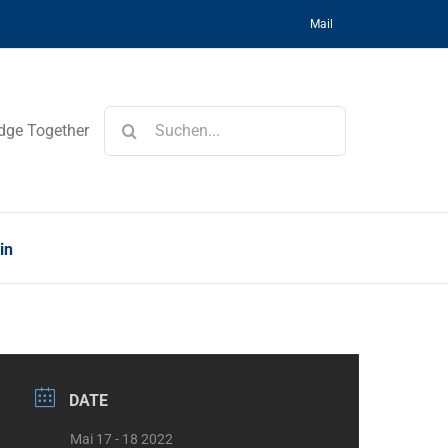
Mail
Suche
dge Together
nach:
in
DATE
Mai 17 - 18 2022