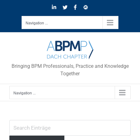
Skip
LinkedIn
Twitter
Facebook
Meetup
to
content
Navigation ...
Bringing BPM Professionals, Practice and Knowledge
Together
Navigation ...
Zeige
grösseres
Bild