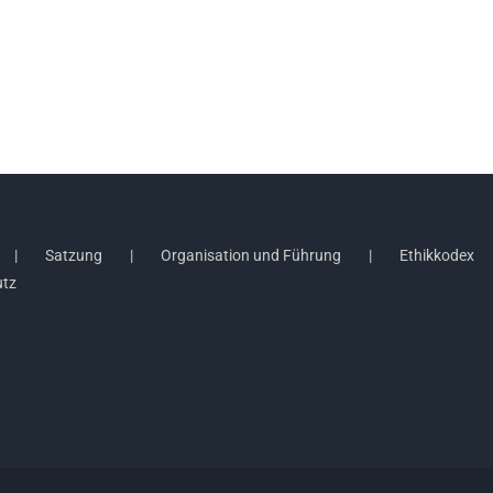
Satzung
Organisation und Führung
Ethikkodex
utz