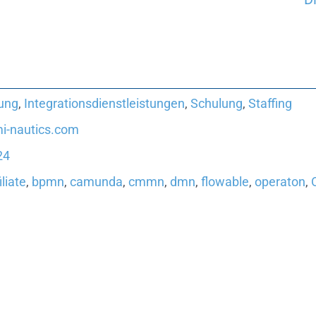
ung
,
Integrationsdienstleistungen
,
Schulung
,
Staffing
i-nautics.com
24
liate
,
bpmn
,
camunda
,
cmmn
,
dmn
,
flowable
,
operaton
,