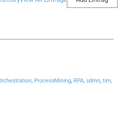
Orchestration
,
ProcessMining
,
RPA
,
sdmn
,
tim
,