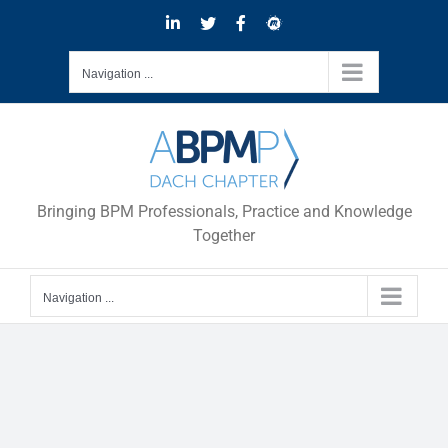
Skip
LinkedIn
Twitter
Facebook
Meetup
to
content
Navigation ...
Bringing BPM Professionals, Practice and Knowledge
Together
Navigation ...