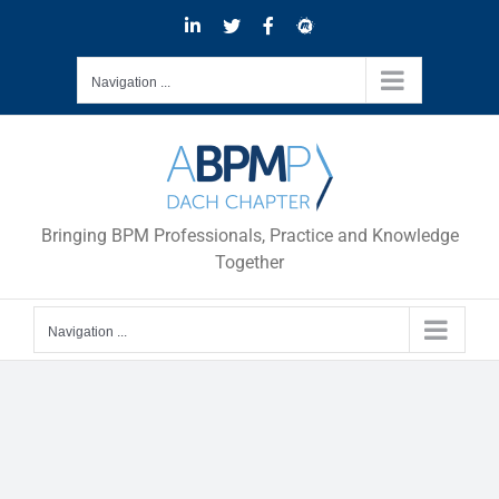
Skip
LinkedIn
Twitter
Facebook
Meetup
to
content
Navigation ...
Bringing BPM Professionals, Practice and Knowledge
Together
Navigation ...